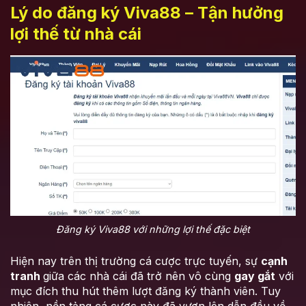
Lý do đăng ký Viva88 – Tận hưởng
lợi thế từ nhà cái
Đăng ký Viva88 với những lợi thế đặc biệt
Hiện nay trên thị trường cá cược trực tuyến, sự
cạnh
tranh
giữa các nhà cái đã trở nên vô cùng
gay gắt
với
mục đích thu hút thêm lượt đăng ký thành viên. Tuy