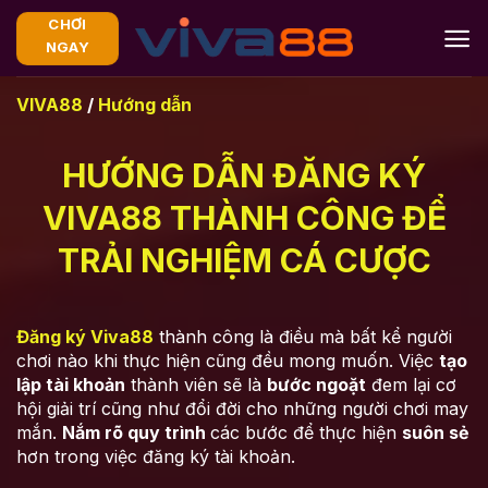
Chuyển
CHƠI
đến
NGAY
nội
dung
VIVA88
/
Hướng dẫn
HƯỚNG DẪN ĐĂNG KÝ
VIVA88 THÀNH CÔNG ĐỂ
TRẢI NGHIỆM CÁ CƯỢC
Đăng ký Viva88
thành công là điều mà bất kể người
chơi nào khi thực hiện cũng đều mong muốn. Việc
tạo
lập tài khoản
thành viên sẽ là
bước ngoặt
đem lại cơ
hội giải trí cũng như đổi đời cho những người chơi may
mắn.
Nắm rõ quy trình
các bước để thực hiện
suôn sẻ
hơn trong việc đăng ký tài khoản.