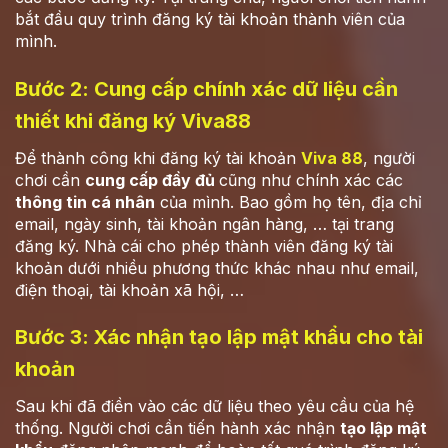
bắt đầu quy trình đăng ký tài khoản thành viên của
mình.
Bước 2: Cung cấp chính xác dữ liệu cần
thiết khi đăng ký Viva88
Để thành công khi đăng ký tài khoản
Viva 88
, người
chơi cần
cung cấp đầy đủ
cũng như chính xác các
thông tin cá nhân
của mình. Bao gồm họ tên, địa chỉ
email, ngày sinh, tài khoản ngân hàng, … tại trang
đăng ký. Nhà cái cho phép thành viên đăng ký tài
khoản dưới nhiều phương thức khác nhau như email,
điện thoại, tài khoản xã hội, …
Bước 3: Xác nhận tạo lập mật khẩu cho tài
khoản
Sau khi đã điền vào các dữ liệu theo yêu cầu của hệ
thống. Người chơi cần tiến hành xác nhận
tạo lập mật