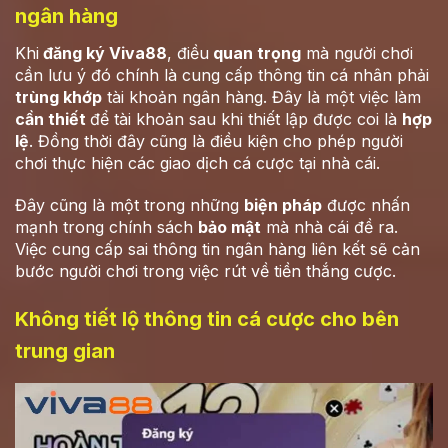
ngân hàng
Khi
đăng ký Viva88
, điều
quan trọng
mà người chơi
cần lưu ý đó chính là cung cấp thông tin cá nhân phải
trùng khớp
tài khoản ngân hàng. Đây là một việc làm
cần thiết
để tài khoản sau khi thiết lập được coi là
hợp
lệ
. Đồng thời đây cũng là điều kiện cho phép người
chơi thực hiện các giao dịch cá cược tại nhà cái.
Đây cũng là một trong những
biện pháp
được nhấn
mạnh trong chính sách
bảo mật
mà nhà cái đề ra.
Việc cung cấp sai thông tin ngân hàng liên kết sẽ cản
bước người chơi trong việc rút về tiền thắng cược.
Không tiết lộ thông tin cá cược cho bên
trung gian